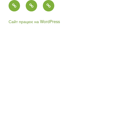
Головна
Контакти
Історія
кафедри
екології,
Сайт працює на WordPress
води
та
природоохоронних
технологій