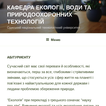
Перейти
КАФЕДРА ЕКОЛОГІЇ, ВОДИ ТА
до
ПРИРОДООХОРОННИХ
вмісту
ТЕХНОЛОГІЙ
Одеський національний технологічний університет
Меню
АБІТУРИЄНТУ
Сучасний світ має свої переваги й особливості, які
визначаються, перш за все, глибокими і стрімливими
змінами, що стосуються усіх сфер життя на планеті і
пов’язані з найактуальнішою для кожної держави і
людини проблемою збереження природи.
“Екологія” при перекладі з грецького означає “науку
про дім”. Вивчення екології та усіх екологічних питань за