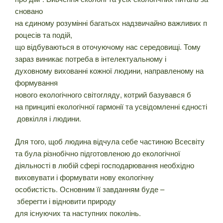
сновано
на єдиному розумінні багатьох надзвичайно важливих п
роцесів та подій,
що відбуваються в оточуючому нас середовищі. Тому
зараз виникає потреба в інтелектуальному і
духовному вихованні кожної людини, направленому на
формування
нового екологічного світогляду, котрий базувався б
на принципі екологічної гармонії та усвідомленні єдності
довкілля і людини.
Для того, щоб людина відчула себе частиною Всесвіту
та була різнобічно підготовленою до екологічної
діяльності в любій сфері господарювання необхідно
виховувати і формувати нову екологічну
особистість. Основним її завданням буде –
зберегти і відновити природу
для існуючих та наступних поколінь.