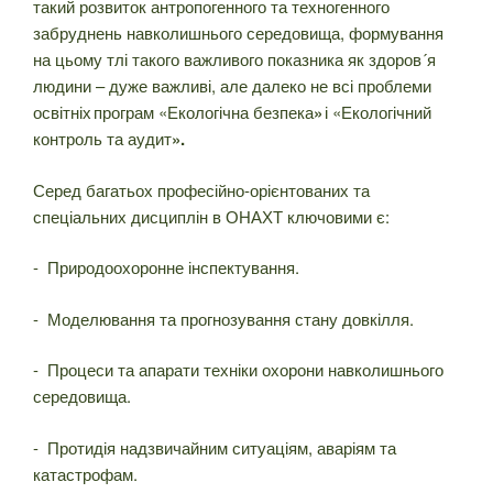
такий розвиток антропогенного та техногенного
забруднень навколишнього середовища, формування
на цьому тлі такого важливого показника як здоров´я
людини – дуже важливі, але далеко не всі проблеми
освітніх програм «Екологічна безпека
»
і «Екологічний
контроль та аудит
».
Серед багатьох професійно-орієнтованих та
спеціальних дисциплін в ОНАХТ ключовими є:
- Природоохоронне інспектування.
- Моделювання та прогнозування стану довкілля.
- Процеси та апарати техніки охорони навколишнього
середовища.
- Протидія надзвичайним ситуаціям, аваріям та
катастрофам.