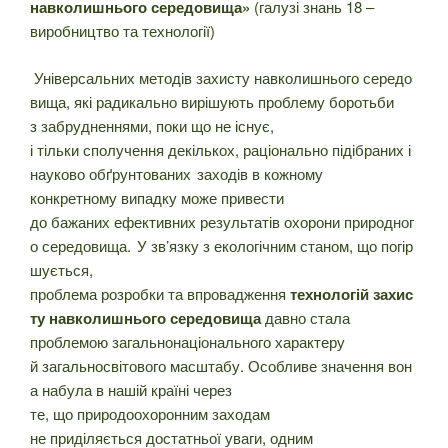
навколишнього середовища»
(галузі знань 18 –
виробництво та технології)
Універсальних методів захисту навколишнього середо
вища, які радикально вирішують проблему боротьби
з забрудненнями, поки що не існує,
і тільки сполучення декількох, раціонально підібраних і
науково обґрунтованих заходів в кожному
конкретному випадку може привести
до бажаних ефективних результатів охорони природног
о середовища. У зв’язку з екологічним станом, що погір
шується,
проблема розробки та впровадження
технологій
захис
ту
навколишнього
середовища
давно стала
проблемою загальнонаціонального характеру
й загальносвітового масштабу. Особливе значення вон
а набула в нашій країні через
те, що природоохоронним заходам
не приділяється достатньої уваги, одним