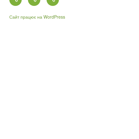
кафедри
екології,
Сайт працює на WordPress
води
та
природоохоронних
технологій