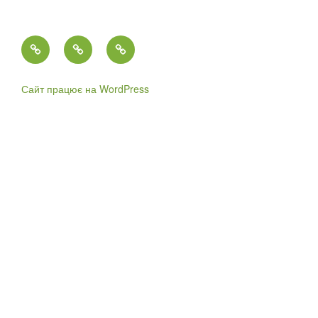
Головна
Контакти
Історія
кафедри
екології,
Сайт працює на WordPress
води
та
природоохоронних
технологій