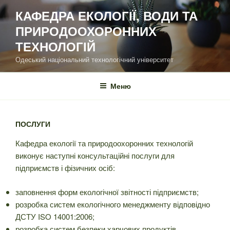
Перейти
КАФЕДРА ЕКОЛОГІЇ, ВОДИ ТА
до
ПРИРОДООХОРОННИХ
вмісту
ТЕХНОЛОГІЙ
Одеський національний технологічний університет
Меню
ПОСЛУГИ
Кафедра екології та природоохоронних технологій
виконує наступні консультаційні послуги для
підприємств і фізичних осіб:
заповнення форм екологічної звітності підприємств;
розробка систем екологічного менеджменту відповідно
ДСТУ ISO 14001:2006;
розробка систем безпеки харчових продуктів