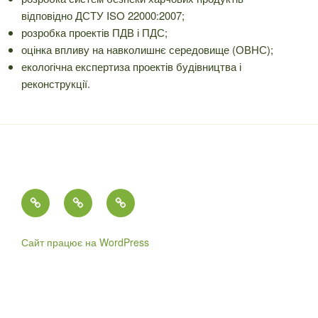
відповідно ДСТУ ISO 22000:2007;
розробка проектів ПДВ і ПДС;
оцінка впливу на навколишнє середовище (ОВНС);
екологічна експертиза проектів будівництва і
реконструкції.
Головна
Контакти
Історія
кафедри
екології,
Сайт працює на WordPress
води
та
природоохоронних
технологій