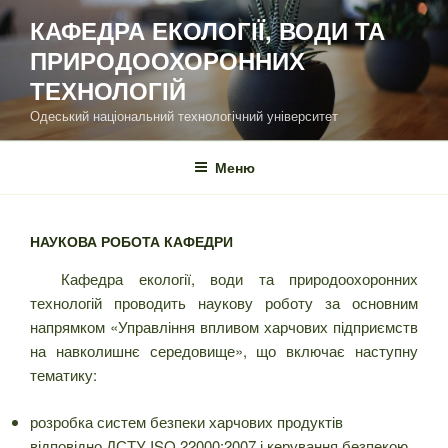
Перейти
КАФЕДРА ЕКОЛОГІЇ, ВОДИ ТА
до
ПРИРОДООХОРОННИХ
вмісту
ТЕХНОЛОГІЙ
Одеський національний технологічний університет
Меню
НАУКОВА РОБОТА КАФЕДРИ
Кафедра екології, води та природоохоронних
технологій проводить наукову роботу за основним
напрямком «Управління впливом харчових підприємств
на навколишнє середовище», що включає наступну
тематику:
розробка систем безпеки харчових продуктів
відповідно ДСТУ ISO 22000:2007 і керування безпекою